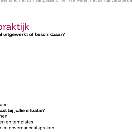
praktijk
al uitgewerkt of beschikbaar?
doen
bij jullie situatie?
jnen
den en templates
en en governanceafspraken