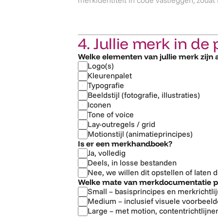
4. Jullie merk in de 
Welke elementen van jullie merk zijn 
Logo(s)
Kleurenpalet
Typografie
Beeldstijl (fotografie, illustraties)
Iconen
Tone of voice
Lay-outregels / grid
Motionstijl (animatieprincipes)
Is er een merkhandboek?
Ja, volledig
Deels, in losse bestanden
Nee, we willen dit opstellen of laten 
Welke mate van merkdocumentatie past 
Small – basisprincipes en merkrichtli
Medium – inclusief visuele voorbeel
Large – met motion, contentrichtlijn