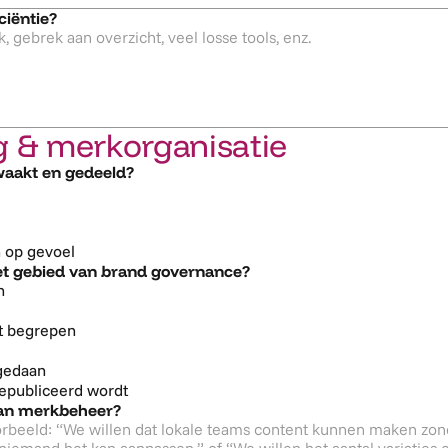
ciëntie?
g & merkorganisatie
waakt en gedeeld?
n op gevoel
het gebied van brand governance?
n
t begrepen
gedaan
 gepubliceerd wordt
 van merkbeheer?