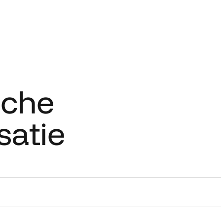
sche
satie